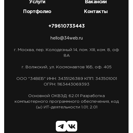
Услуги
Вакансии
Портфолио
Контакты
+79610733443
hello@34web.ru
г. Москва,
пер. Колодезный 14, пом. XIII, ком. 8, оф
8А
г. Волжский,
ул. Космонавтов 16Б, оф. 405
ООО "34ВЕБ"
ИНН: 3435126389
КПП: 343501001
ОГРН: 1163443069393
Основной ОКВЭД: 62.01
Разработка
компьютерного программного обеспечения,
код
(ы) ИТ-деятельности 1.01; 2.01