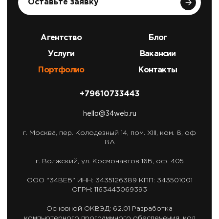
Оставьте заявку
Агентство
Блог
Услуги
Вакансии
Портфолио
Контакты
+79610733443
hello@34web.ru
г. Москва,
пер. Колодезный 14, пом. XIII, ком. 8, оф
8А
г. Волжский,
ул. Космонавтов 16Б, оф. 405
ООО "34ВЕБ"
ИНН: 3435126389
КПП: 343501001
ОГРН: 1163443069393
Основной ОКВЭД: 62.01
Разработка
компьютерного программного обеспечения,
код