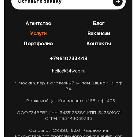
Оставьте заявку
Агентство
Блог
Услуги
Вакансии
Портфолио
Контакты
+79610733443
hello@34web.ru
г. Москва,
пер. Колодезный 14, пом. XIII, ком. 8, оф
8А
г. Волжский,
ул. Космонавтов 16Б, оф. 405
ООО "34ВЕБ"
ИНН: 3435126389
КПП: 343501001
ОГРН: 1163443069393
Основной ОКВЭД: 62.01
Разработка
компьютерного программного обеспечения,
код