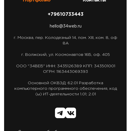
Портфолио
Контакты
+79610733443
hello@34web.ru
г. Москва,
пер. Колодезный 14, пом. XIII, ком. 8, оф
8А
г. Волжский,
ул. Космонавтов 16Б, оф. 405
ООО "34ВЕБ"
ИНН: 3435126389
КПП: 343501001
ОГРН: 1163443069393
Основной ОКВЭД: 62.01
Разработка
компьютерного программного обеспечения,
код
(ы) ИТ-деятельности 1.01; 2.01