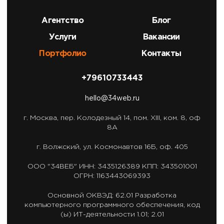
Агентство
Блог
Услуги
Вакансии
Портфолио
Контакты
+79610733443
hello@34web.ru
г. Москва,
пер. Колодезный 14, пом. XIII, ком. 8, оф
8А
г. Волжский,
ул. Космонавтов 16Б, оф. 405
ООО "34ВЕБ"
ИНН: 3435126389
КПП: 343501001
ОГРН: 1163443069393
Основной ОКВЭД: 62.01
Разработка
компьютерного программного обеспечения,
код
(ы) ИТ-деятельности 1.01; 2.01