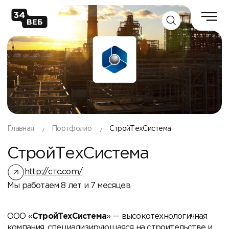
Главная
Портфолио
СтройТехСистема
СтройТехСистема
http://стс.com/
Мы работаем 8 лет и 7 месяцев
ООО «
СтройТехСистема
» — высокотехнологичная
компания, специализирующаяся на строительстве и