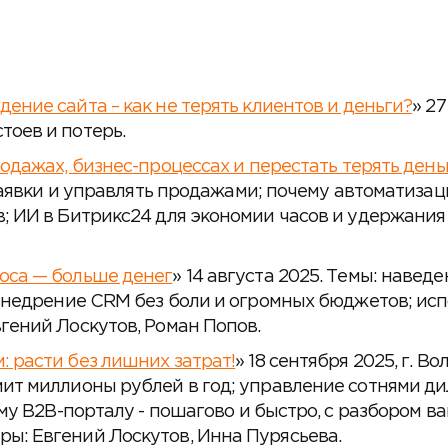
ение сайта – как не терять клиентов и деньги?
» 2
оев и потерь.
родажах, бизнес-процессах и перестать терять день
 заявки и управлять продажами; почему автоматиза
; ИИ в Битрикс24 для экономии часов и удержания 
оса — больше денег
» 14 августа 2025. Темы: навед
 внедрение CRM без боли и огромных бюджетов; ис
гений Лоскутов, Роман Попов.
 расти без лишних затрат!
» 18 сентября 2025, г. В
ит миллионы рублей в год; управление сотнями дил
ому B2B-порталу - пошагово и быстро, с разбором 
ы: Евгений Лоскутов, Инна Пурясьева.