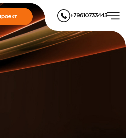
+79610733443
проект