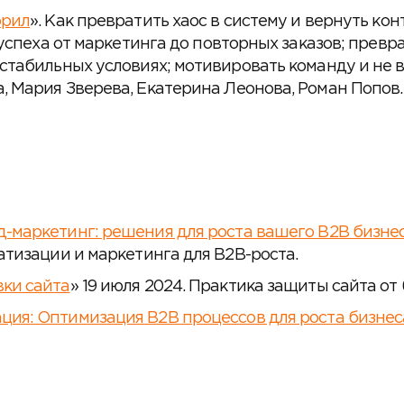
орил
». Как превратить хаос в систему и вернуть кон
л успеха от маркетинга до повторных заказов; прев
стабильных условиях; мотивировать команду и не в
, Мария Зверева, Екатерина Леонова, Роман Попов.
д-маркетинг: решения для роста вашего B2B бизне
атизации и маркетинга для B2B-роста.
вки сайта
» 19 июля 2024. Практика защиты сайта от
ция: Оптимизация B2B процессов для роста бизнес