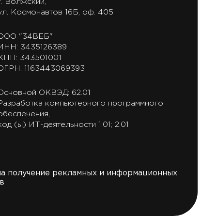
г. Волжский,
ул. Космонавтов 16Б, оф. 405
ООО "34ВЕБ"
ИНН: 3435126389
КПП: 343501001
ОГРН: 1163443069393
Основной ОКВЭД: 62.01
Разработка компьютерного программного
обеспечения,
код (ы) ИТ-деятельности 1.01; 2.01
на получение рекламных и информационных
в