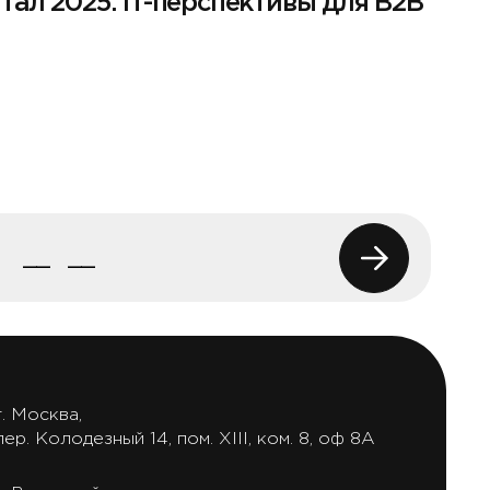
ал 2025: IT-перспективы для B2B
г. Москва,
пер. Колодезный 14, пом. XIII, ком. 8, оф 8А