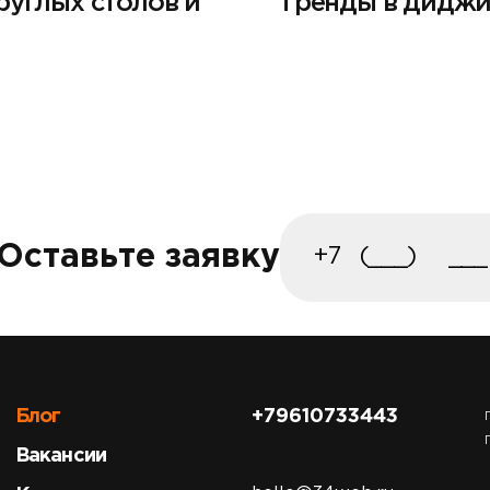
руглых столов и
Тренды в диджит
Оставьте заявку
Блог
+79610733443
Вакансии