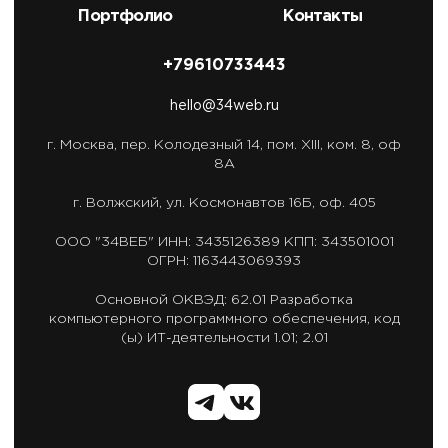
Портфолио
Контакты
+79610733443
hello@34web.ru
г. Москва,
пер. Колодезный 14, пом. XIII, ком. 8, оф
8А
г. Волжский,
ул. Космонавтов 16Б, оф. 405
ООО "34ВЕБ"
ИНН: 3435126389
КПП: 343501001
ОГРН: 1163443069393
Основной ОКВЭД: 62.01
Разработка
компьютерного программного обеспечения,
код
(ы) ИТ-деятельности 1.01; 2.01