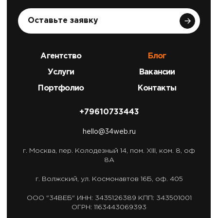
Оставьте заявку
Агентство
Блог
Услуги
Вакансии
Портфолио
Контакты
+79610733443
hello@34web.ru
г. Москва,
пер. Колодезный 14, пом. XIII, ком. 8, оф
8А
г. Волжский,
ул. Космонавтов 16Б, оф. 405
ООО "34ВЕБ"
ИНН: 3435126389
КПП: 343501001
ОГРН: 1163443069393