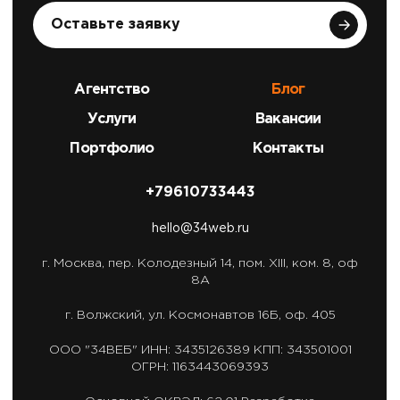
Оставьте заявку
Агентство
Блог
Услуги
Вакансии
Портфолио
Контакты
+79610733443
hello@34web.ru
г. Москва,
пер. Колодезный 14, пом. XIII, ком. 8, оф
8А
г. Волжский,
ул. Космонавтов 16Б, оф. 405
ООО "34ВЕБ"
ИНН: 3435126389
КПП: 343501001
ОГРН: 1163443069393