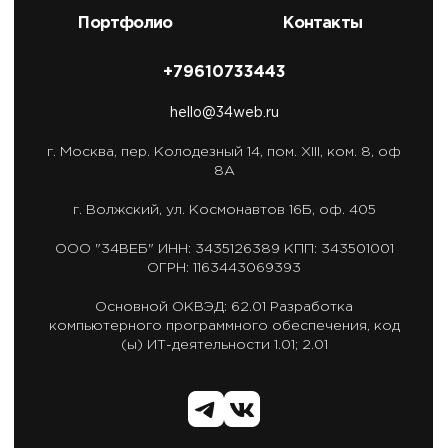
Портфолио
Контакты
+79610733443
hello@34web.ru
г. Москва,
пер. Колодезный 14, пом. XIII, ком. 8, оф
8А
г. Волжский,
ул. Космонавтов 16Б, оф. 405
ООО "34ВЕБ"
ИНН: 3435126389
КПП: 343501001
ОГРН: 1163443069393
Основной ОКВЭД: 62.01
Разработка
компьютерного программного обеспечения,
код
(ы) ИТ-деятельности 1.01; 2.01