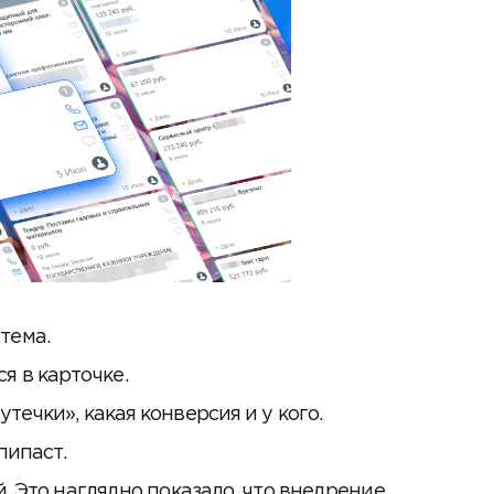
тема.
я в карточке.
течки», какая конверсия и у кого.
пипаст.
. Это наглядно показало, что внедрение