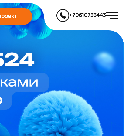
+79610733443
проект