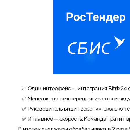
Один интерфейс — интеграция Bitrix24 
Менеджеры не «перепрыгивают» между са
Руководитель видит воронку: сколько тен
И главное — скорость. Команда тратит в
В итоге менеджеры обрабатывают в 2 раза б