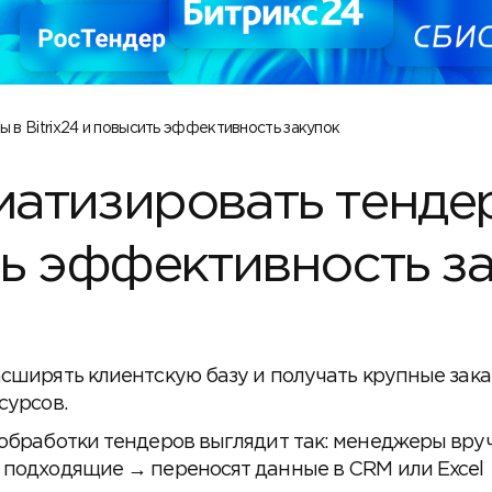
ы в Bitrix24 и повысить эффективность закупок
матизировать тенде
ить эффективность з
сширять клиентскую базу и получать крупные заказ
сурсов.
 обработки тендеров выглядит так: менеджеры вру
 подходящие → переносят данные в CRM или Excel