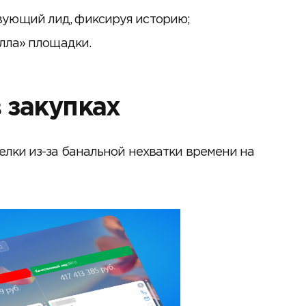
вующий лид, фиксируя историю;
олла» площадки.
в закупках
лки из-за банальной нехватки времени на