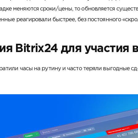
адке меняются сроки/цены, то обновляется сущест
венные реагировали быстрее, без постоянного «скр
я Bitrix24 для участия 
тили часы на рутину и часто теряли выгодные сде