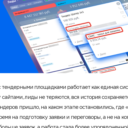
с тендерными площадками работает как единая сис
йтами, лиды не теряются, вся история сохраняетс
деров пришло, на каком этапе остановились, где «у
ремя на подготовку заявки и переговоры, а не на ко
ольше заявок, а работа стала более упорядоченной