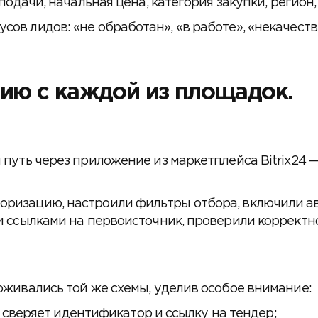
подачи, начальная цена, категория закупки, регион,
ов лидов: «не обработан», «в работе», «некачестве
ию с каждой из площадок.
 путь через приложение из маркетплейса Bitrix24 
оризацию, настроили фильтры отбора, включили ав
ми ссылками на первоисточник, проверили корректн
рживались той же схемы, уделив особое внимание:
сверяет идентификатор и ссылку на тендер;