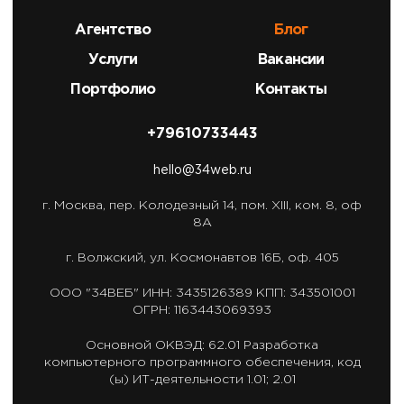
Агентство
Блог
Услуги
Вакансии
Портфолио
Контакты
+79610733443
hello@34web.ru
г. Москва,
пер. Колодезный 14, пом. XIII, ком. 8, оф
8А
г. Волжский,
ул. Космонавтов 16Б, оф. 405
ООО "34ВЕБ"
ИНН: 3435126389
КПП: 343501001
ОГРН: 1163443069393
Основной ОКВЭД: 62.01
Разработка
компьютерного программного обеспечения,
код
(ы) ИТ-деятельности 1.01; 2.01