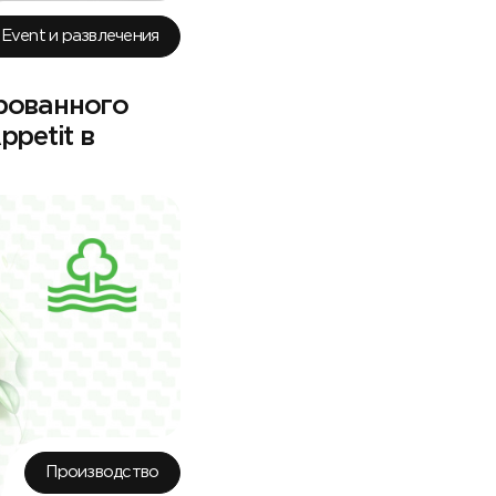
Event и развлечения
рованного
petit в
Производство