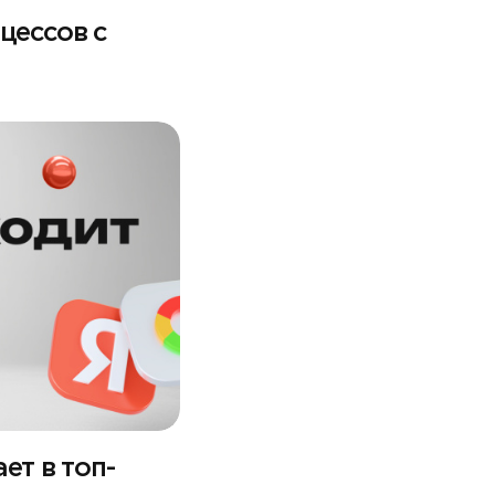
цессов с
ет в топ-