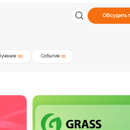
Обсудить 
бучение
События
30
10