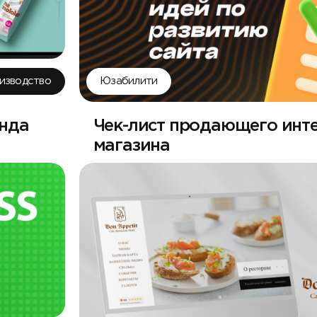
изводство
Юзабилити
енда
Чек-лист продающего инте
магазина